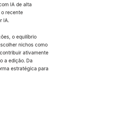
com IA de alta
 o recente
 IA.
es, o equilíbrio
escolher nichos como
contribuir ativamente
o a edição. Da
rma estratégica para