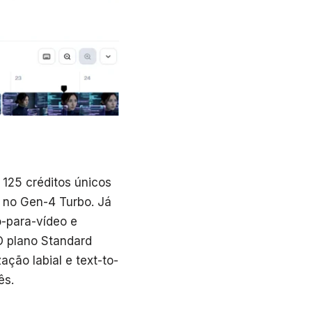
 125 créditos únicos
no Gen-4 Turbo. Já
o-para-vídeo e
O plano Standard
ção labial e text-to-
ês.