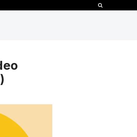
deo
)