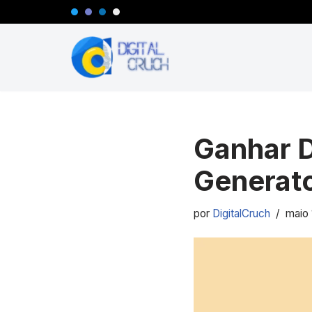
Pular
para
o
conteúdo
Ganhar D
Generato
por
DigitalCruch
maio 