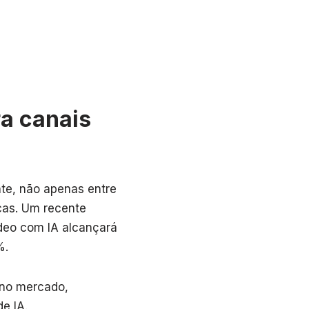
ra canais
te, não apenas entre
cas. Um recente
deo com IA alcançará
%.
 no mercado,
e IA.