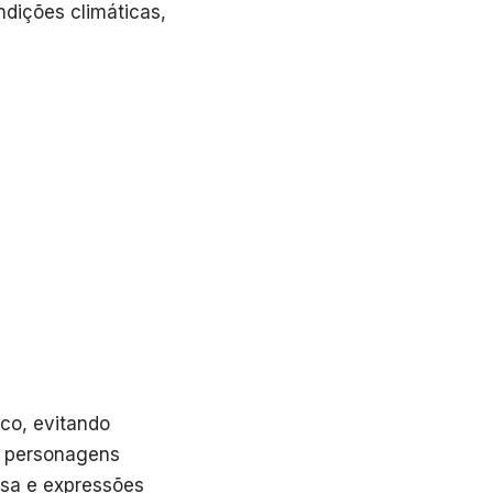
ndições climáticas,
ico, evitando
s personagens
cisa e expressões