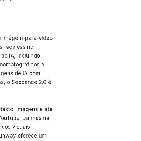
e imagem-para-vídeo
s faceless no
de IA, incluindo
inematográficos e
agens de IA com
s, o Seedance 2.0 é
texto, imagens e até
o YouTube. Da mesma
ados visuais
 Runway oferece um