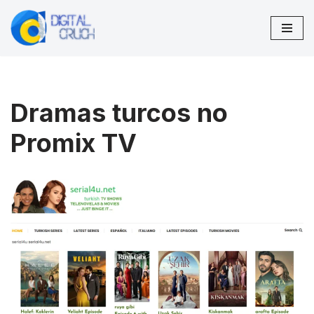
Pular
para
o
conteúdo
Dramas turcos no
Promix TV