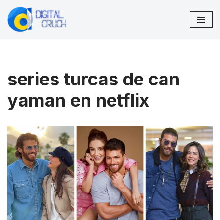
Pular
para
o
conteúdo
series turcas de can
yaman en netflix