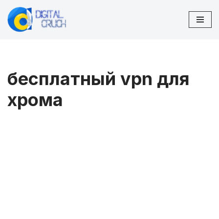
Перейти
к
содержимому
бесплатный vpn для
хрома