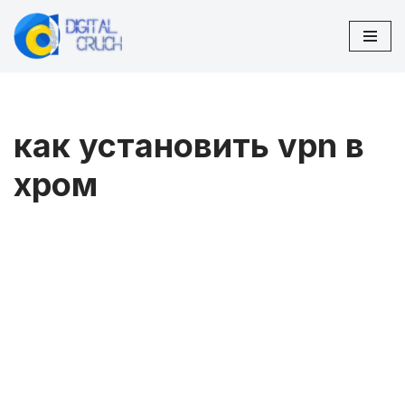
Перейти
к
содержимому
как установить vpn в
хром