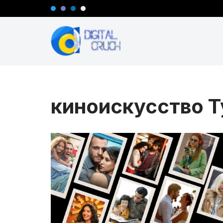
Перейти
к
содержимому
киноискусство 