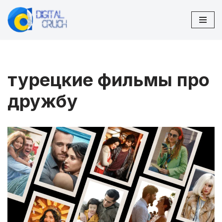
Перейти
к
содержимому
турецкие фильмы про
дружбу