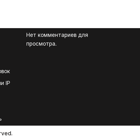
Нет комментариев для
просмотра.
овок
и IP
ь
rved.