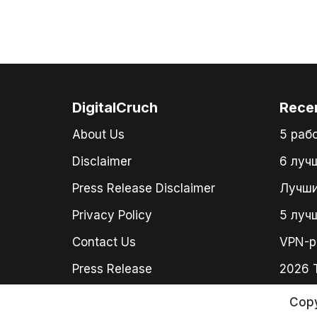
DigitalCruch
Rece
About Us
5 раб
Disclaimer
6 луч
Press Release Disclaimer
Лучши
Privacy Policy
5 луч
Contact Us
VPN-р
Press Release
2026 
Copy