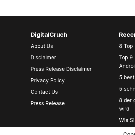
DigitalCruch
Rece
About Us
8 Top 
Disclaimer
Top 9 
Androi
Press Release Disclaimer
5 best
Privacy Policy
5 schn
Contact Us
8 der 
Press Release
wird
Wie Si
Copy