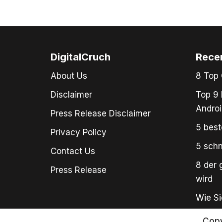
DigitalCruch
Rece
About Us
8 Top 
Disclaimer
Top 9 
Androi
Press Release Disclaimer
5 best
Privacy Policy
5 schn
Contact Us
8 der 
Press Release
wird
Wie Si
Copy