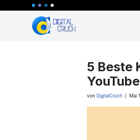
Zum
Inhalt
springen
5 Beste 
YouTube
von
DigitalCruch
Mai 