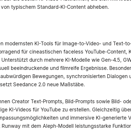
h von typischem Standard-KI-Content abheben.
n modernsten KI-Tools für Image-to-Video- und Text-to
orragend für cineastischen faceless YouTube-Content, K
s. Unterstützt durch mehrere KI-Modelle wie Gen-4.5, 
suell beeindruckende und filmreife Ergebnisse. Besonder
laubwürdigen Bewegungen, synchronisierten Dialogen un
setzt Seedance 2.0 neue Maßstäbe.
nen Creator Text-Prompts, Bild-Prompts sowie Bild- od
ge KI-Videos für YouTube zu erstellen. Gleichzeitig üb
Anpassungsmöglichkeiten und immersive KI-generierte V
et Runway mit dem Aleph-Modell leistungsstarke Funktio