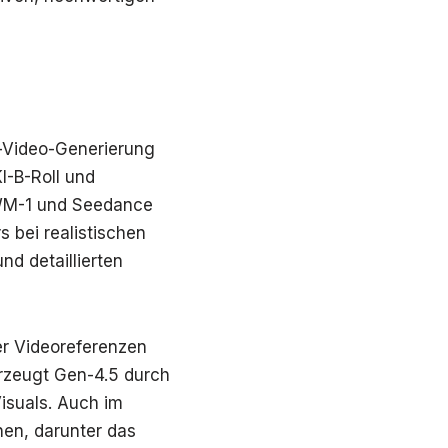
-Video-Generierung
I-B-Roll und
GWM-1 und Seedance
s bei realistischen
d detaillierten
er Videoreferenzen
erzeugt Gen-4.5 durch
isuals. Auch im
nen, darunter das