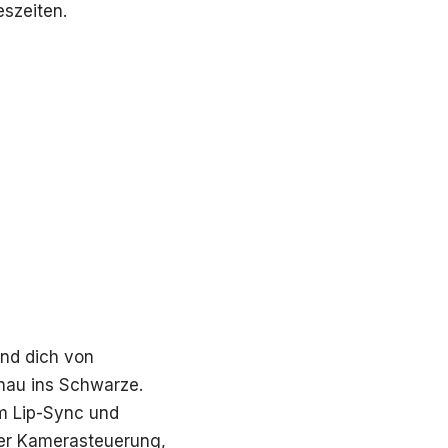
szeiten.
nd dich von
nau ins Schwarze.
em Lip-Sync und
her Kamerasteuerung,