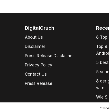
DigitalCruch
Rece
About Us
8 Top 
Disclaimer
Top 9 
Androi
Press Release Disclaimer
5 best
Privacy Policy
5 schn
Contact Us
8 der 
Press Release
wird
Wie Si
Copy