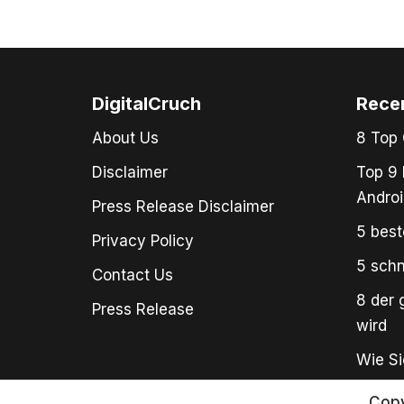
DigitalCruch
Rece
About Us
8 Top 
Disclaimer
Top 9 
Androi
Press Release Disclaimer
5 best
Privacy Policy
5 schn
Contact Us
8 der 
Press Release
wird
Wie Si
Copy