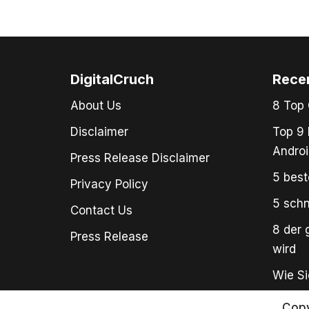
DigitalCruch
Rece
About Us
8 Top 
Disclaimer
Top 9 
Androi
Press Release Disclaimer
5 best
Privacy Policy
5 schn
Contact Us
8 der 
Press Release
wird
Wie Si
Copy