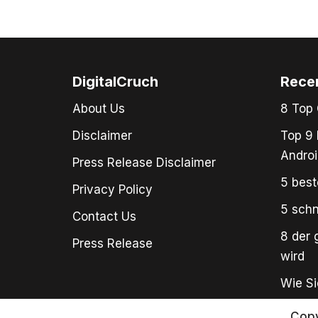
DigitalCruch
Rece
About Us
8 Top 
Disclaimer
Top 9 
Androi
Press Release Disclaimer
5 best
Privacy Policy
5 schn
Contact Us
8 der 
Press Release
wird
Wie Si
Copy