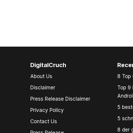
DigitalCruch
Rece
About Us
8 Top 
Disclaimer
Top 9 
Androi
Press Release Disclaimer
5 best
Privacy Policy
5 schn
Contact Us
8 der 
Press Release