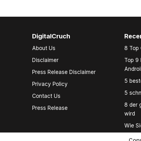
DigitalCruch
Rece
About Us
8 Top 
Disclaimer
Top 9 
Androi
Press Release Disclaimer
5 best
Privacy Policy
5 schn
Contact Us
8 der 
Press Release
wird
Wie Si
Copy