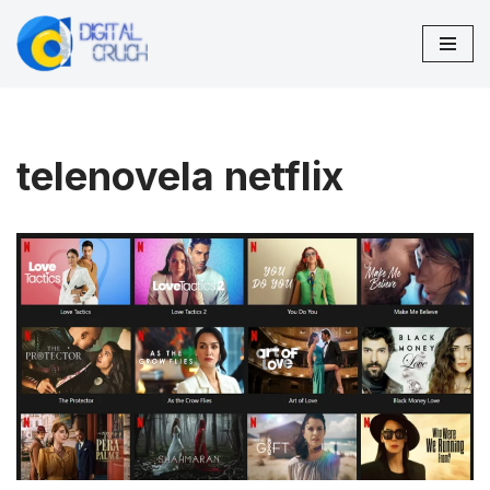
Zum
Inhalt
springen
telenovela netflix