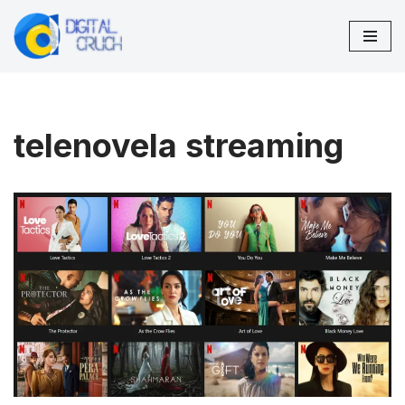
Zum
Inhalt
springen
telenovela streaming