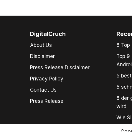
DigitalCruch
Rece
About Us
8 Top 
Disclaimer
Top 9 
Androi
Press Release Disclaimer
5 best
Privacy Policy
5 schn
Contact Us
8 der 
Press Release
wird
Wie Si
Copy