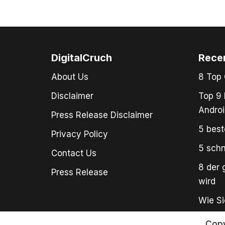
DigitalCruch
Rece
About Us
8 Top 
Disclaimer
Top 9 
Androi
Press Release Disclaimer
5 best
Privacy Policy
5 schn
Contact Us
8 der 
Press Release
wird
Wie Si
Copy