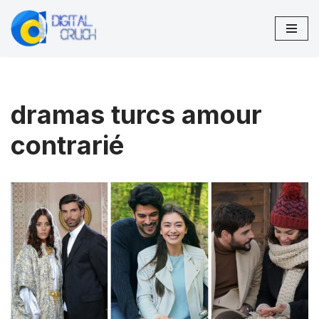
Aller
au
contenu
dramas turcs amour
contrarié