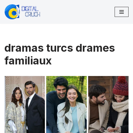
Aller
au
contenu
dramas turcs drames
familiaux