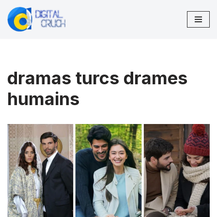
Aller
au
contenu
dramas turcs drames
humains