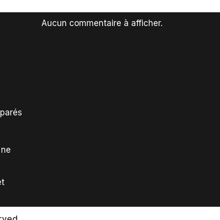
Aucun commentaire à afficher.
mparés
 ne
et
rved.