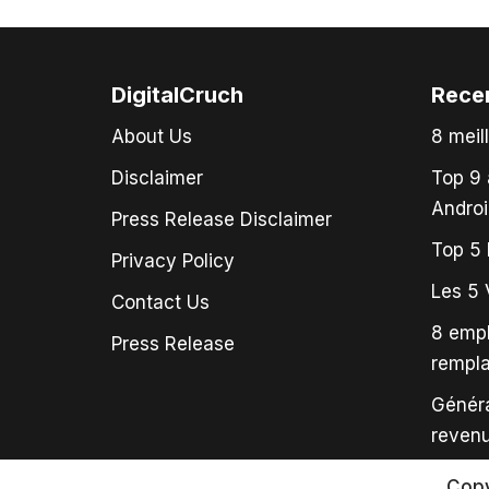
DigitalCruch
Rece
About Us
8 meil
Disclaimer
Top 9 
Androi
Press Release Disclaimer
Top 5 
Privacy Policy
Les 5 
Contact Us
8 empl
Press Release
rempl
Généra
revenu
Copy