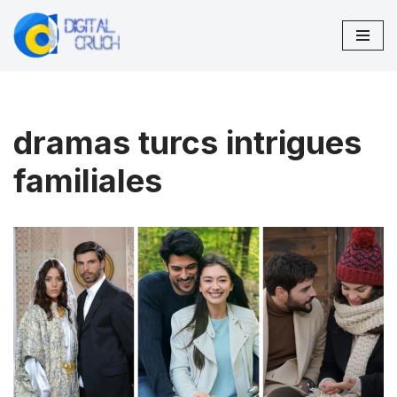
Aller
au
contenu
dramas turcs intrigues
familiales