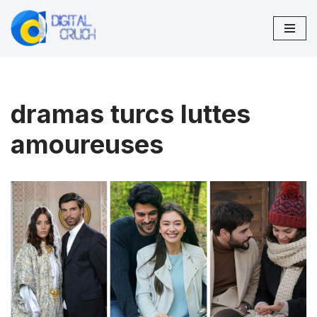
Aller
au
contenu
dramas turcs luttes
amoureuses