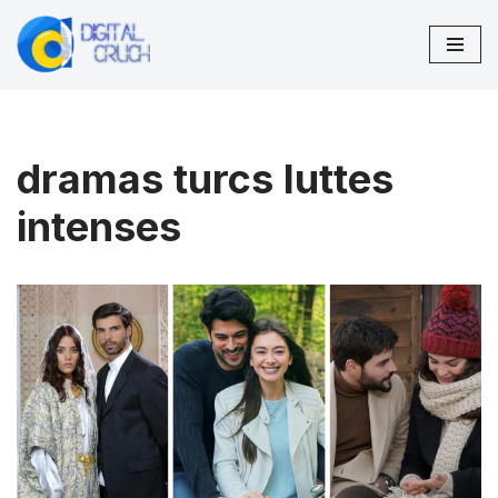
Aller
au
contenu
dramas turcs luttes
intenses