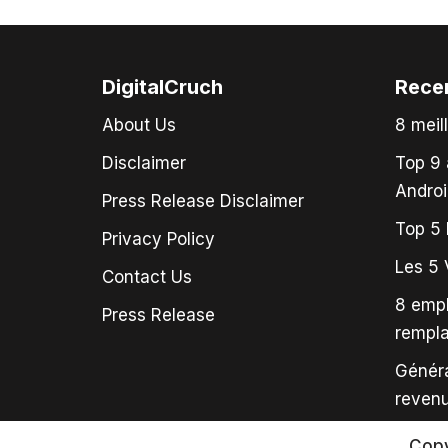
DigitalCruch
Rece
About Us
8 meil
Disclaimer
Top 9 
Androi
Press Release Disclaimer
Top 5 
Privacy Policy
Les 5 
Contact Us
8 empl
Press Release
rempl
Généra
revenu
Copy