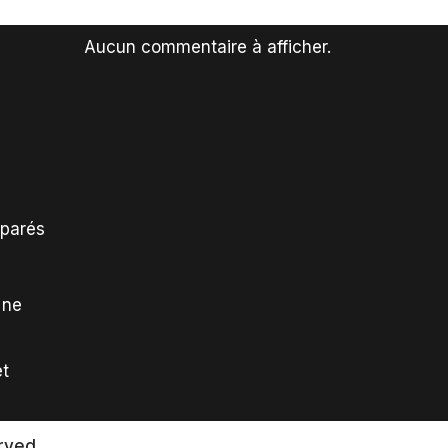
Aucun commentaire à afficher.
mparés
 ne
et
rved.