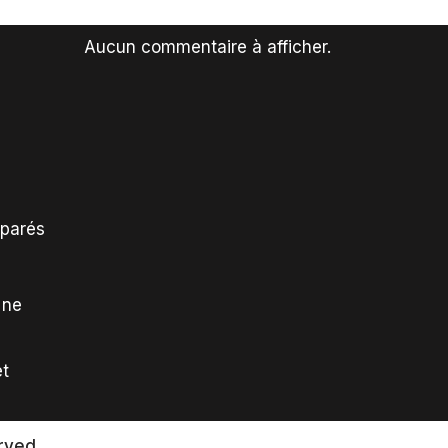
Aucun commentaire à afficher.
mparés
 ne
et
rved.