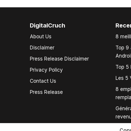
DigitalCruch
Rece
About Us
8 meil
Disclaimer
Top 9 
Androi
Press Release Disclaimer
Top 5 
Privacy Policy
Les 5 
Contact Us
8 empl
Press Release
rempl
Généra
revenu
Copy