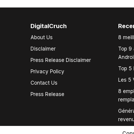
DigitalCruch
Rece
About Us
8 meil
Disclaimer
Top 9 
Androi
Press Release Disclaimer
Top 5 
Privacy Policy
Les 5 
Contact Us
8 empl
Press Release
rempl
Généra
revenu
Copy