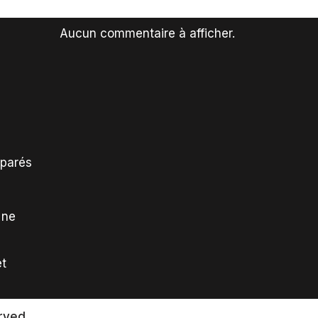
Aucun commentaire à afficher.
mparés
 ne
et
rved.