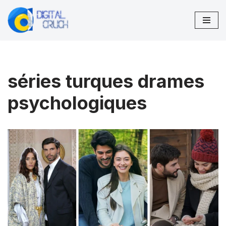
Aller
au
contenu
séries turques drames
psychologiques