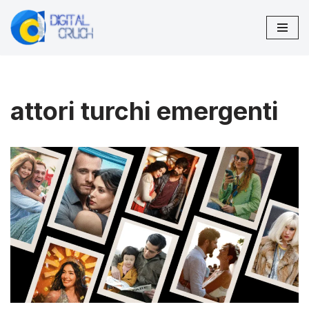
Vai
al
contenuto
attori turchi emergenti