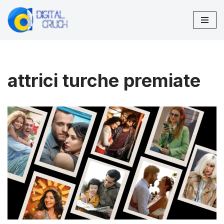
Vai
al
contenuto
attrici turche premiate