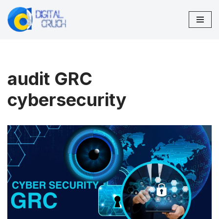
Vai
al
contenuto
audit GRC
cybersecurity