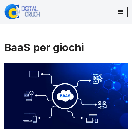
Vai
al
contenuto
BaaS per giochi