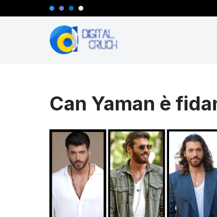
Vai
al
contenuto
Can Yaman è fida