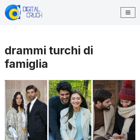
Vai
al
contenuto
drammi turchi di
famiglia