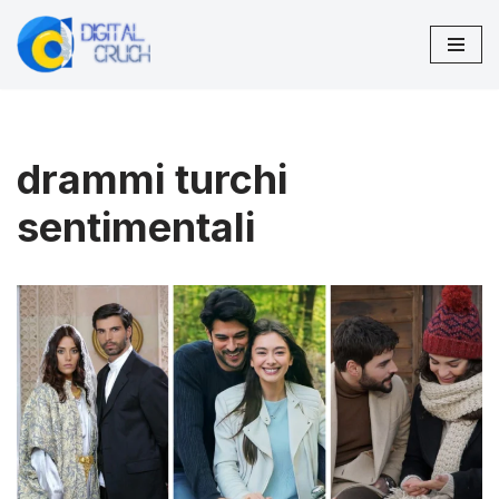
Vai
al
contenuto
drammi turchi
sentimentali