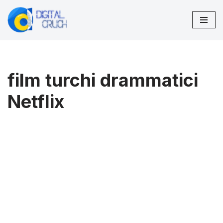
Vai
al
contenuto
film turchi drammatici
Netflix