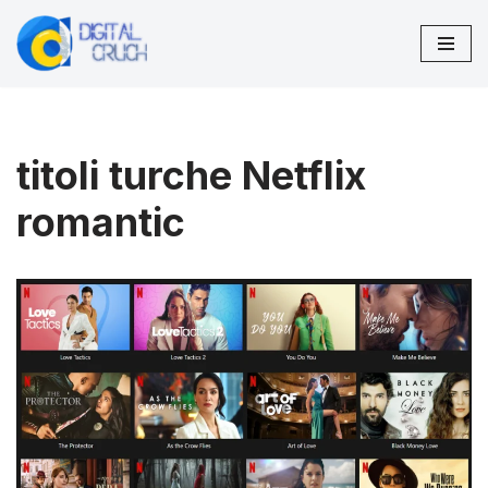
Vai
al
contenuto
titoli turche Netflix
romantic