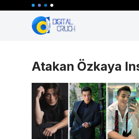
Przejdź
do
treści
Atakan Özkaya In