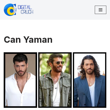
Przejdź
do
treści
Can Yaman