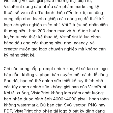
Nổi tiếng với các giải pháp thương mại điện tử,
VistaPrint cung cấp nhiều sản phẩm marketing kỹ
thuật số và in ấn. Từ danh thiếp đến tờ rơi, nó cũng
cung cấp cho doanh nghiệp các công cụ để thiết kế
logo chuyên nghiệp miễn phí. Với 2 triệu bộ nhận diện
thương hiệu, hơn 200 danh mục và AI được huấn
luyện từ các thiết kế thực tế, VistaPrint là lựa chọn
hàng đầu cho các thương hiệu nhỏ, agency, và
creator muốn tạo logo chuyên nghiệp mà không cần
kỹ năng thiết kế.
Chỉ cần cung cấp prompt chính xác, AI sẽ tạo ra logo
hấp dẫn, không vi phạm bản quyền một cách dễ dàng.
Sau đó, bạn có thể chỉnh sửa thiết kế tùy thích nhờ
các tùy chọn chỉnh sửa không giới hạn của VistaPrint.
Khi tải xuống, VistaPrint không làm giảm chất lượng:
bạn nhận được hình ảnh 4000×4000 pixel, hoàn toàn
không watermark. Dù bạn cần SVG vector, PNG hay
PDF, VistaPrint cho phép tải logo ở bất kỳ định dạng