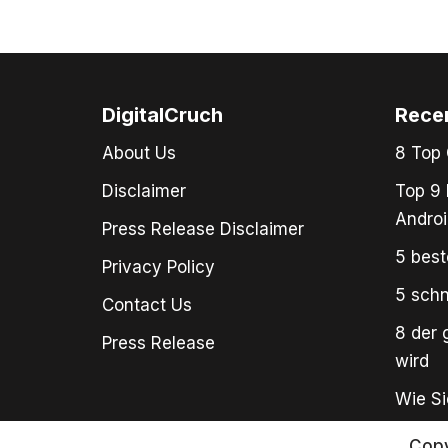
DigitalCruch
Rece
About Us
8 Top 
Disclaimer
Top 9 
Androi
Press Release Disclaimer
5 best
Privacy Policy
5 schn
Contact Us
8 der 
Press Release
wird
Wie Si
Copy