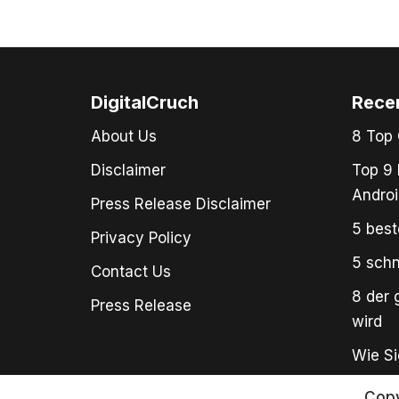
DigitalCruch
Rece
About Us
8 Top 
Disclaimer
Top 9 
Androi
Press Release Disclaimer
5 best
Privacy Policy
5 schn
Contact Us
8 der 
Press Release
wird
Wie Si
Copy