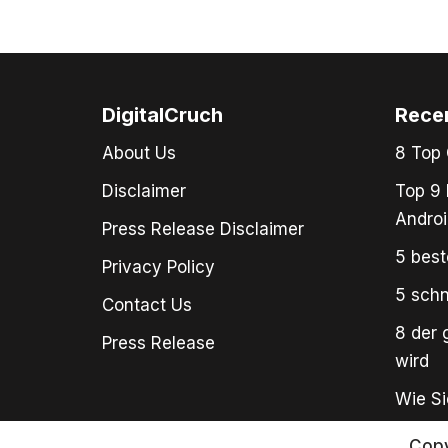
DigitalCruch
Rece
About Us
8 Top 
Disclaimer
Top 9 
Androi
Press Release Disclaimer
5 best
Privacy Policy
5 schn
Contact Us
8 der 
Press Release
wird
Wie Si
Copy