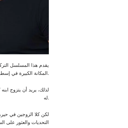
يقدم هذا المسلسل الترك
المكانة الكبيرة في إسطنبول، ويريد كبير العائلة “حكمت” ترتيب الأمور قبل موته القريب.
لذلك، يريد أن يتزوج ابنه
له.
لكن كلا الزوجين في حيرة
التحديات والعثور على ال