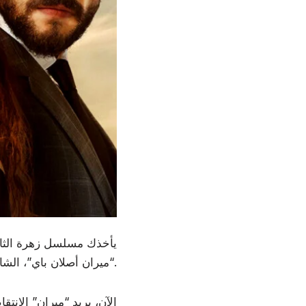
يأخذك مسلسل زهرة الثال
“ميران أصلان باي”، الشاب الناجح في عمله، الذي فقد والديه وهو صغير، فقامت جدته بتربيته.
الآن، يريد “ميران” الانت