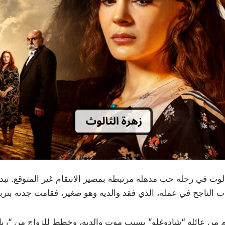
وث في رحلة حب مذهلة مرتبطة بمصير الانتقام غير المتوقع. تب
قام من عائلة “شادوغلو” بسبب موت والديه، وخطط للزواج من “ريان”