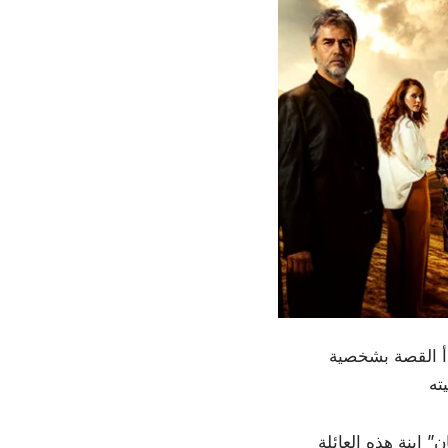
دأ القصة بشخصية
 ابنة هذه العائلة