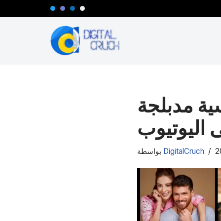
تخطى
إلى
المحتوى
نسية مدبلجة
ى اليوتيوب
DigitalCruch
بواسطة