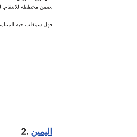
ضمن مخططه للانتقام. لكنه يجد صعوبة في مقاومة سحر “ريان” بعد الزواج.
فهل سيتغلب حبه المتنامي
اليمين
2.