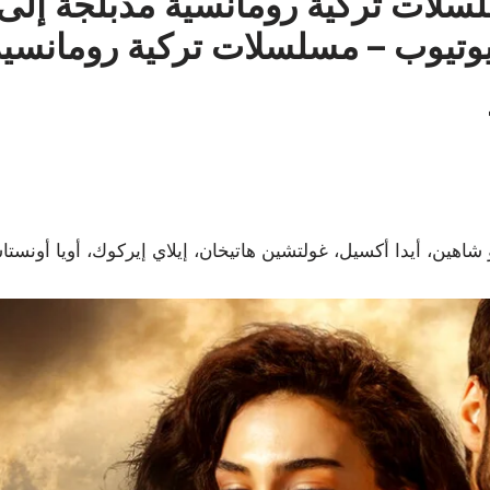
10 مسلسلات تركية رومانسية مدبلجة إلى
وتيوب – مسلسلات تركية رومانسية
و شاهين، أيدا أكسيل، غولتشين هاتيخان، إيلاي إيركوك، أويا أونست