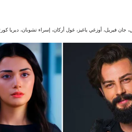
 جان فيريل، أوزغي ياغيز، غول أركان، إسراء تشوبان، ديريا كو